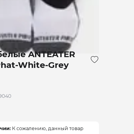
белые ANTEATER
Phat-White-Grey
9040
чии:
К сожалению, данный товар