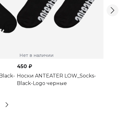
Нет в наличии
Нет в наличии
450 ₽
590 ₽
lack-
Носки ANTEATER LOW_Socks-
Носки ANTEAT
Black-Logo черные
Black-Grey ч