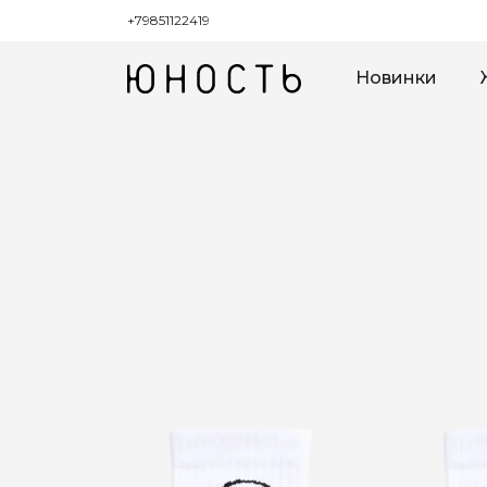
+79851122419
Новинки