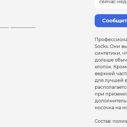
сейчас нед
Сообщит
Профессионал
Socks. Они 
синтетики, чт
дольше обычн
хлопок. Кроме
верхней част
для лучшей 
располагаетс
при приземле
дополнитель
носочка на но
Состав: полиэ