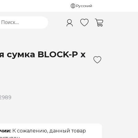
Русский
я сумка BLOCK-P х
2989
чии:
К сожалению, данный товар