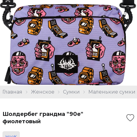
Главная
Женское
Сумки
Маленькие сумки
Шолдербег грандма "90е"
фиолетовый
HooK