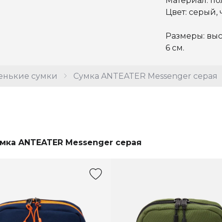
Материал: по
Цвет: серый,
Размеры: выс
6 см.
енькие сумки
Сумка ANTEATER Messenger серая
мка ANTEATER Messenger серая