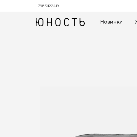
+79851122419
Новинки