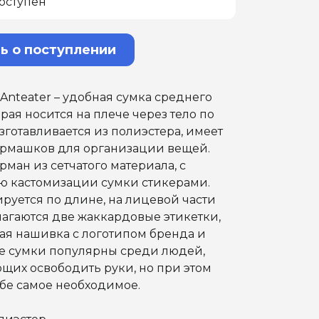
оступен
ь о поступлении
nteater – удобная сумка среднего
орая носится на плече через тело по
зготавливается из полиэстера, имеет
армашков для организации вещей.
ман из сетчатого материала, с
ю кастомизации сумки стикерами.
руется по длине, на лицевой части
агаются две жаккардовые этикетки,
ая нашивка с логотипом бренда и
ие сумки популярны среди людей,
щих освободить руки, но при этом
бе самое необходимое.