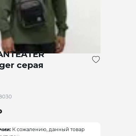
ANTEATER
ger серая
78030
₽
чии:
К сожалению, данный товар