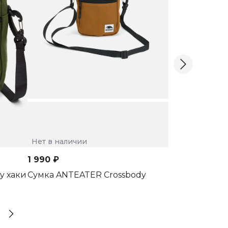
Нет в наличии
2 890 ₽
Нет в наличии
Сумка ANTEA
1 990 ₽
y хаки
Сумка ANTEATER Crossbody