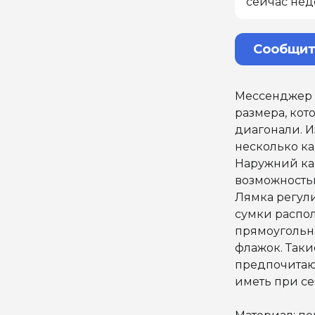
сейчас нед
Сообщит
Мессенджер A
размера, кот
диагонали. И
несколько к
Наружний кар
возможность
Лямка регули
сумки распол
прямоугольн
флажок. Так
предпочитаю
иметь при се