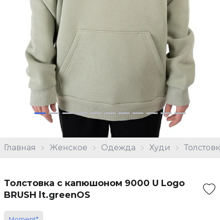
Главная
Женское
Одежда
Худи
Толстов
Толстовка с капюшоном 9000 U Logo
BRUSH lt.greenOS
Moment*