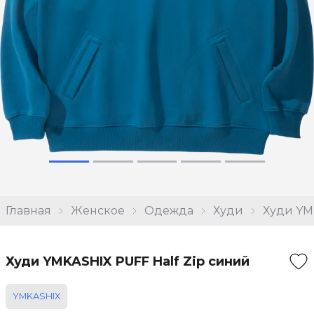
Главная
Женское
Одежда
Худи
Худи YM
Худи YMKASHIX PUFF Half Zip синий
YMKASHIX