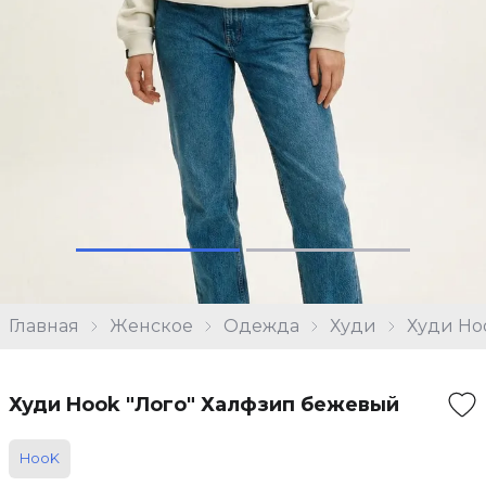
Главная
Женское
Одежда
Худи
Худи Ho
Худи Hook "Лого" Халфзип бежевый
HooK