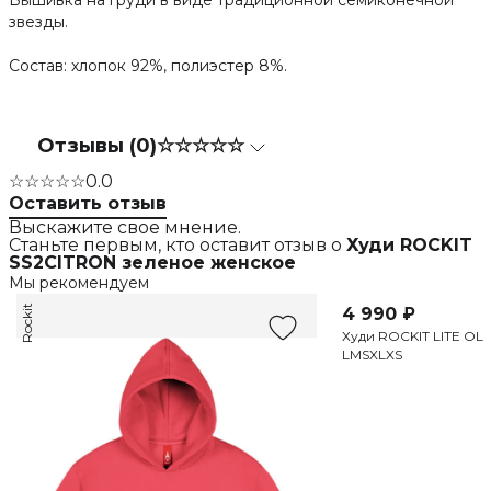
Вышивка на груди в виде традиционной семиконечной
звезды.
Состав: хлопок 92%, полиэстер 8%.
Отзывы (0)
☆☆☆☆☆
☆☆☆☆☆
0.0
Оставить отзыв
Выскажите свое мнение.
Станьте первым, кто оставит отзыв о
Худи ROCKIT
SS2CITRON зеленое женское
Мы рекомендуем
В наличии
Rockit
Rockit
4 990 ₽
Худи ROCKIT LITE OLI
L
M
S
XL
XS