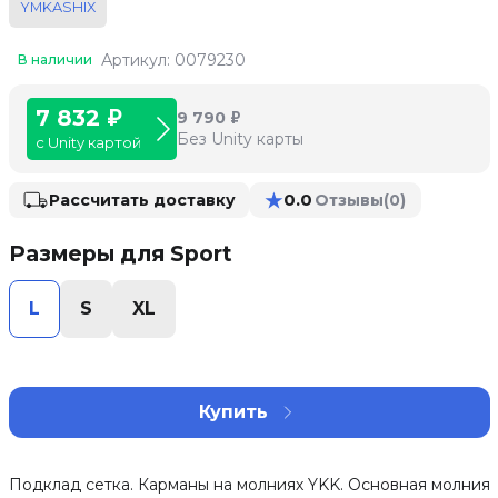
YMKASHIX
Артикул: 0079230
В наличии
7 832 ₽
9 790 ₽
Без Unity карты
с Unity картой
★
0.0
Рассчитать доставку
Отзывы
(0)
Размеры для Sport
L
S
XL
Купить
Подклад сетка. Карманы на молниях YKK. Основная молния