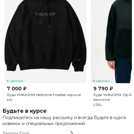
В наличии
В наличии
7 000 ₽
9 790 ₽
Худи YMKASHIX Hellcome Firedise черное
Худи YMKASHIX Zip R
женское
M
S
L
S
XL
Будьте в курсе
Подпишитесь на нашу рассылку и всегда будьте в курсе
новинок и специальных предложений