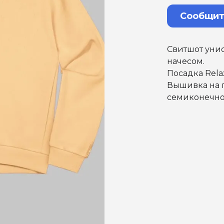
Сообщит
Свитшот унис
начесом.
Посадка Relax
Вышивка на 
семиконечно