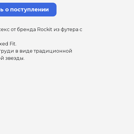
ь о поступлении
екс от бренда Rockit из футера с
ed Fit.
груди в виде традиционной
й звезды.