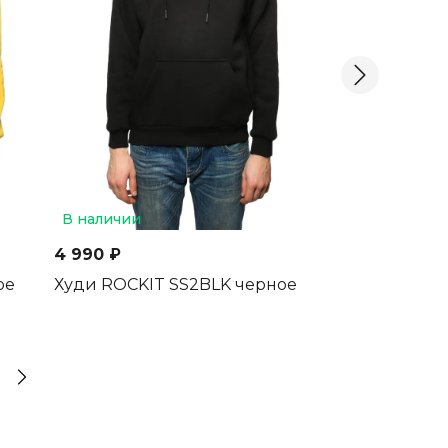
В наличии
В наличии
4 990 ₽
4 990 ₽
ое
Худи ROCKIT SS2BLK черное
Худи ROCKIT
унисекс