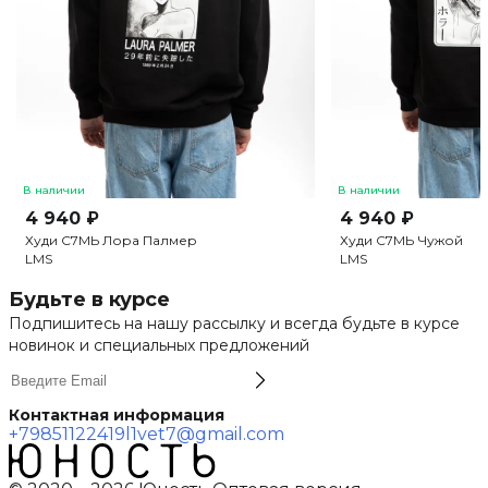
В наличии
В наличии
4 940 ₽
4 940 ₽
Худи С7МЬ Лора Палмер
Худи С7МЬ Чужой
L
M
S
L
M
S
Будьте в курсе
Подпишитесь на нашу рассылку и всегда будьте в курсе
новинок и специальных предложений
Контактная информация
+79851122419
l1vet7@gmail.com