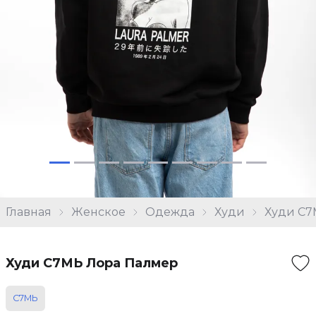
Главная
Женское
Одежда
Худи
Худи С7
Худи С7МЬ Лора Палмер
С7МЬ