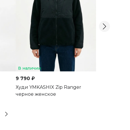
В наличии
В наличии
9 790 ₽
9 790 ₽
Худи YMKASHIX Zip Ranger
Худи YMKASHI
черное женское
коричневое 