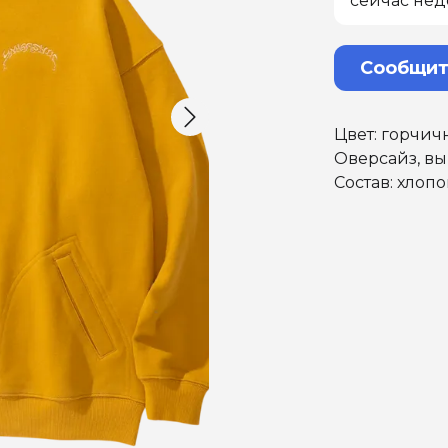
сейчас нед
Сообщит
Цвет: горчи
Оверсайз, вы
Состав: хлоп