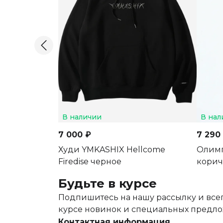
В наличии
В нал
7 000 ₽
7 290
Худи YMKASHIX Hellcome
Олимп
Firedise черное
коричн
Будьте в курсе
Подпишитесь на нашу рассылку и всег
курсе новинок и специальных предл
Контактная информация