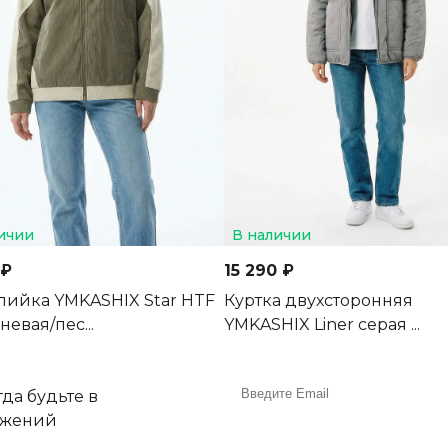
ичии
В наличии
 ₽
15 290 ₽
ийка YMKASHIX Star HTF
Куртка двухсторонняя
евая/пес...
YMKASHIX Liner серая ...
да будьте в
ожений