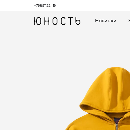
+79851122419
Новинки