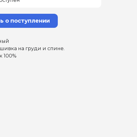
оступен
ь о поступлении
чный
шивка на груди и спине.
ок 100%