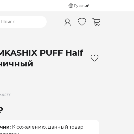
Русский
MKASHIX PUFF Half
рчичный
5407
₽
чии:
К сожалению, данный товар