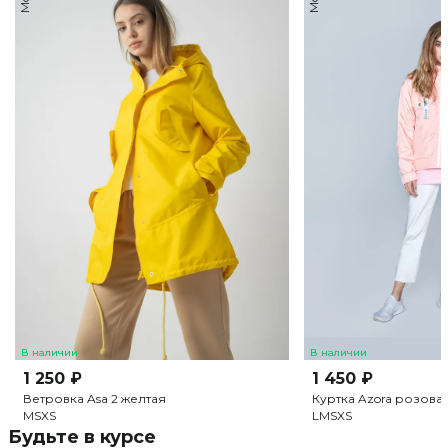
В наличии
В наличии
1 250 ₽
1 450 ₽
Ветровка Asa 2 желтая
Куртка Azora розова
M
S
XS
L
M
S
XS
Будьте в курсе