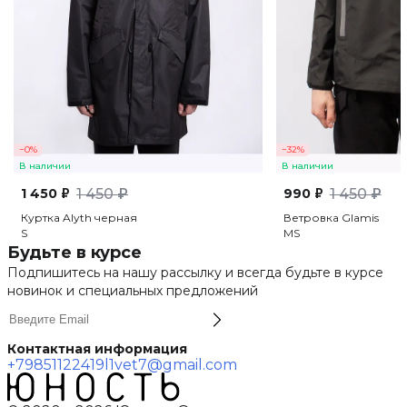
−0%
−32%
В наличии
В наличии
1 450 ₽
1 450 ₽
990 ₽
1 450 ₽
Куртка Alyth черная
Ветровка Glamis
S
M
S
Будьте в курсе
Подпишитесь на нашу рассылку и всегда будьте в курсе
новинок и специальных предложений
Контактная информация
+79851122419
l1vet7@gmail.com