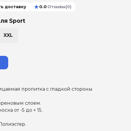
★
0.0
ть доставку
Отзывы
(0)
ля Sport
XXL
цаемая пропитка с гладкой стороны
преновым слоем.
ска от -5 до + 15.
 Полиэстер.