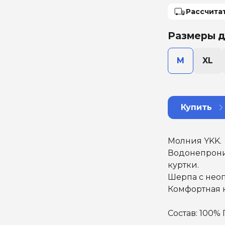
Рассчита
Размеры д
M
XL
Купить
Молния YKK.
Водонепрони
куртки.
Шерпа с нео
Комфортная но
Состав: 100%