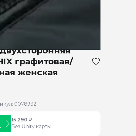
 двухсторонняя
IX графитовая/
ная женская
икул: 0078932
15 290 ₽
Без Unity карты
й