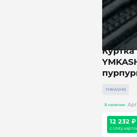
Куртка
YMKASH
пурпур
YMKASHIX
Арт
В наличии
12 232 ₽
с Unity карто