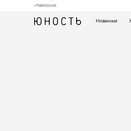
+79851122419
Новинки