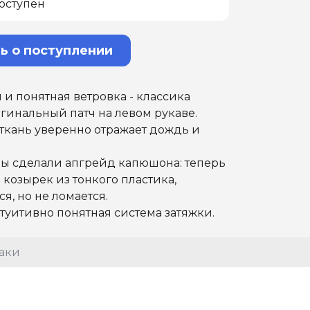
оступен
ь о поступлении
 и понятная ветровка - класcика
игинальный патч на левом рукаве.
ткань уверенно отражает дождь и
мы сделали апгрейд капюшона: теперь
 козырек из тонкого пластика,
я, но не ломается.
туитивно понятная система затяжки.
хаки