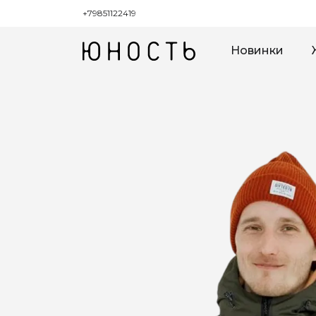
+79851122419
Новинки