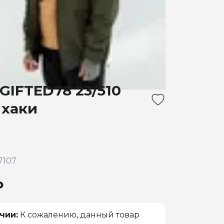
GIFTED78 23/510
 хаки
7107
₽
чии:
К сожалению, данный товар