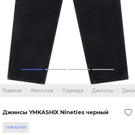
Главная
Женское
Одежда
Джинсы
Джин
Джинсы YMKASHIX Nineties черный
YMKASHIX