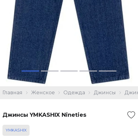
Главная
Женское
Одежда
Джинсы
Джин
Джинсы YMKASHIX Nineties
YMKASHIX