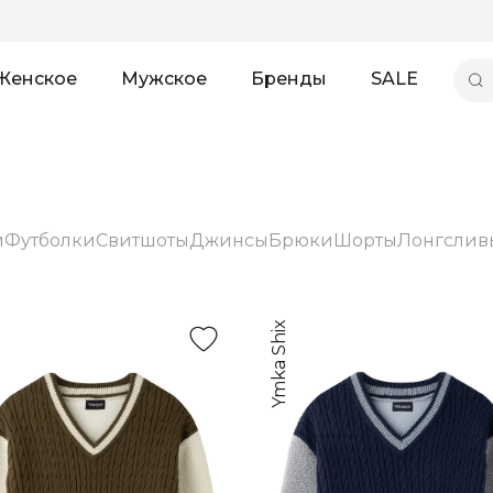
Женское
Мужское
Бренды
SALE
и
Футболки
Свитшоты
Джинсы
Брюки
Шорты
Лонгслив
Ymka Shix