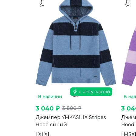
с Unity картой
В наличии
В на
3 040 ₽
3 04
3 800 ₽
Джемпер YMKASHIX Stripes
Джемп
Hood синий
Hood
L
XL
XL
L
M
S
X