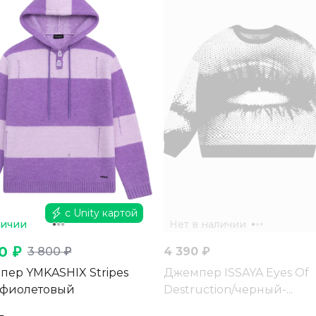
с Unity картой
личии
Нет в наличии
0 ₽
3 800 ₽
4 390 ₽
ер YMKASHIX Stripes
Джемпер ISSAYA Eyes Of
 фиолетовый
Destruction/черный-...
L