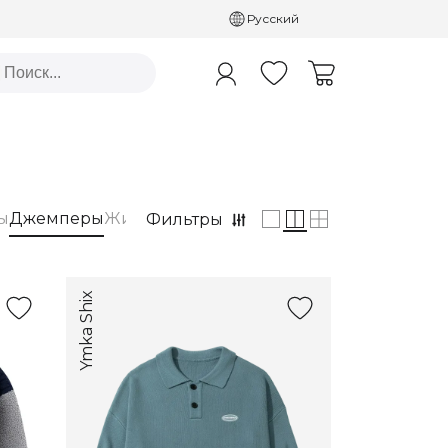
Русский
ы
Джемперы
Жилетки
Рубашки
Свитера
Фильтры
Ymka Shix