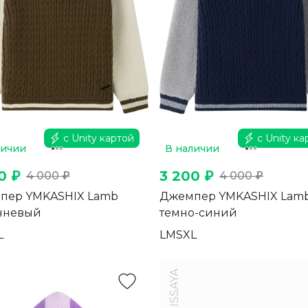
с Unity картой
с Unity ка
личии
В наличии
0 ₽
3 200 ₽
4 000 ₽
4 000 ₽
пер YMKASHIX Lamb
Джемпер YMKASHIX Lam
чневый
темно-синий
L
L
M
S
XL
ISSAYA