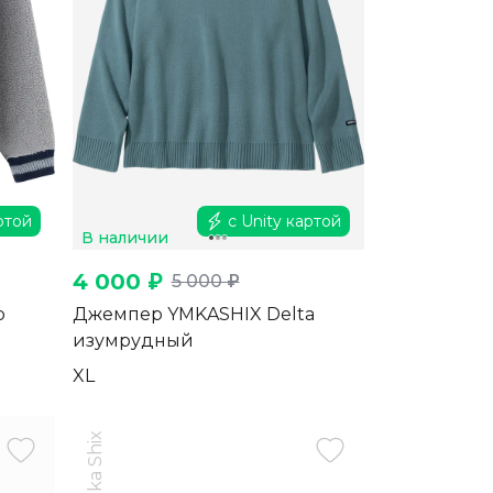
ртой
с Unity картой
В наличии
4 000 ₽
5 000 ₽
b
Джемпер YMKASHIX Delta
изумрудный
XL
Ymka Shix