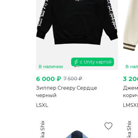
с Unity картой
В наличии
В на
6 000 ₽
3 20
7 500 ₽
Зиппер Creepy Сердце
Джем
черный
кори
L
S
XL
L
M
S
X
Ymka Shix
Ymka Shix