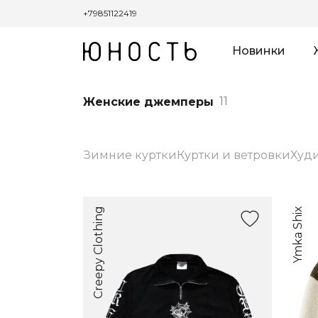
+79851122419
Новинки
11
Женские джемперы
Зимние куртки
Куртки и ветровки
Худ
Creepy Clothing
Ymka Shix