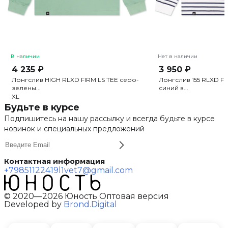
В наличии
Нет в наличии
4 235 ₽
3 950 ₽
Лонгслив HIGH RLXD FIRM LS TEE серо-
Лонгслив 155 RLXD FI
зелены...
синий в...
XL
Будьте в курсе
Подпишитесь на нашу рассылку и всегда будьте в курсе
новинок и специальных предложений
Контактная информация
+79851122419
l1vet7@gmail.com
© 2020—2026 Юность Оптовая версия
Developed by
Brond.Digital