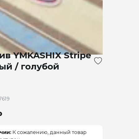
ив YMKASHIX Stripe
ый / голубой
7619
₽
чии:
К сожалению, данный товар