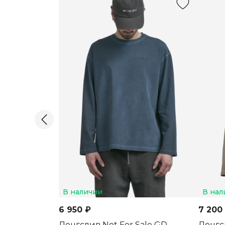
В наличии
В нал
6 950 ₽
7 200
Лонгслив Not For Sale GD
Лонгс