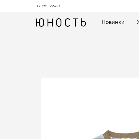
+79851122419
Новинки