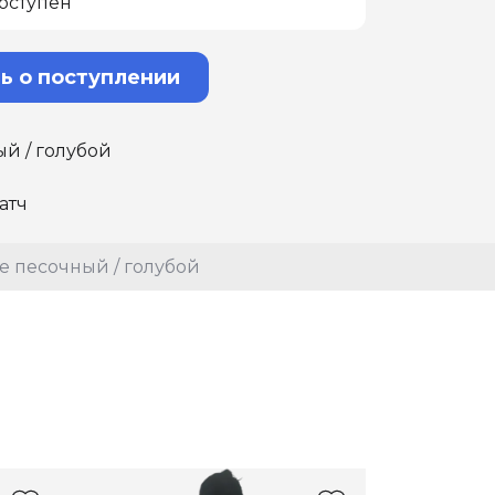
оступен
ь о поступлении
ый / голубой
атч
e песочный / голубой