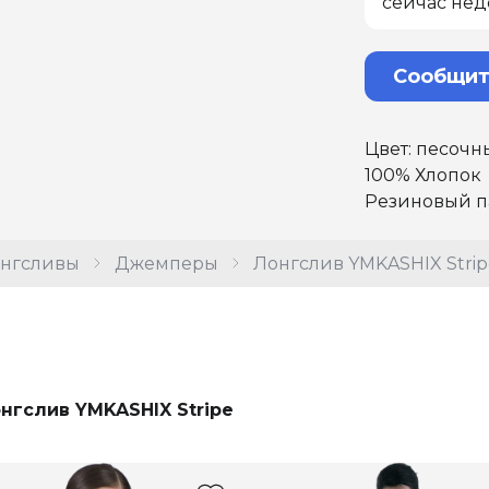
сейчас нед
Сообщит
Цвет: песочн
100% Хлопок
Резиновый п
нгсливы
Джемперы
Лонгслив YMKASHIX Strip
нгслив YMKASHIX Stripe