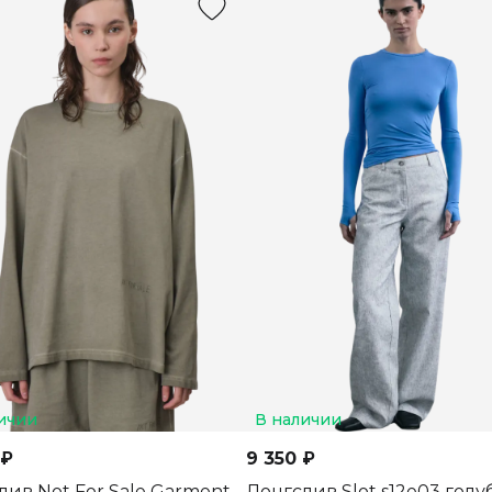
ичии
В наличии
 ₽
9 350 ₽
лив Not For Sale Garment
Лонгслив Slot s12e03 голу