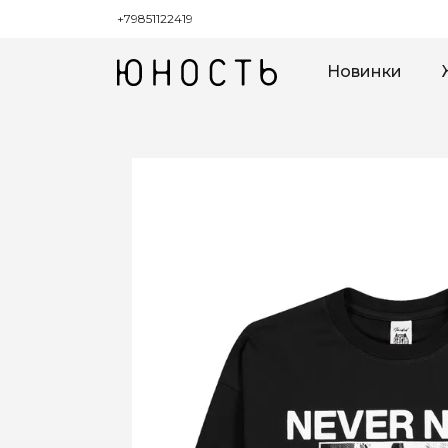
+79851122419
Новинки