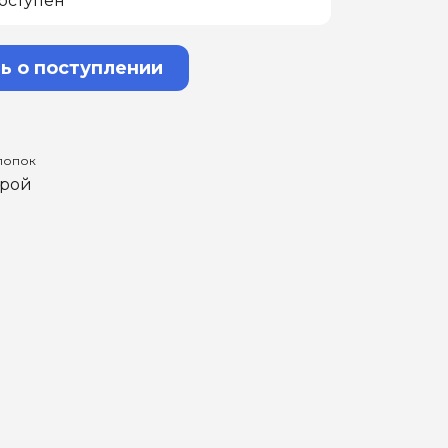
оступен
ь о поступлении
хлопок
крой