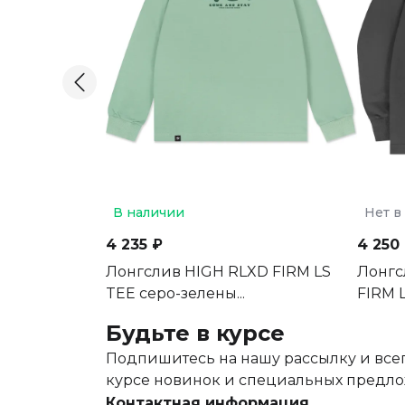
В наличии
Нет в
4 235 ₽
4 250
Лонгслив HIGH RLXD FIRM LS
Лонгс
TEE серо-зелены...
FIRM L
Будьте в курсе
Подпишитесь на нашу рассылку и всег
курсе новинок и специальных предл
Контактная информация