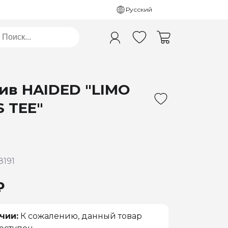
Русский
ив HAIDED "LIMO
S TEE"
8191
₽
чии:
К сожалению, данный товар