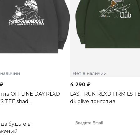
 наличии
Нет в наличии
 ₽
4 290 ₽
лив OFFLINE DAY RLXD
LAST RUN RLXD FIRM LS T
S TEE shad...
dk.olive лонгслив
да будьте в
ожений