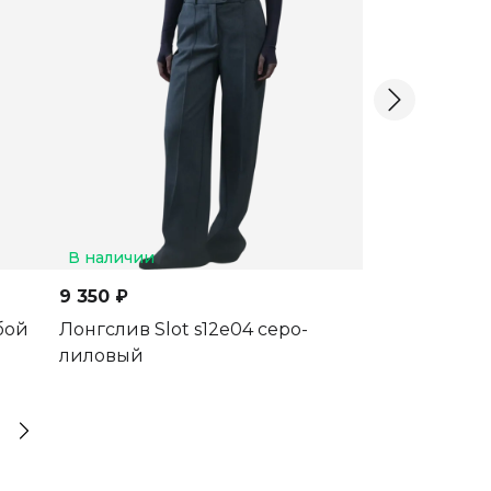
В наличии
В наличии
9 350 ₽
4 400 ₽
бой
Лонгслив Slot s12e04 серо-
Лонгслив s0
лиловый
черный женс