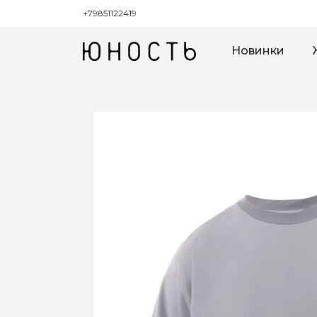
+79851122419
Новинки