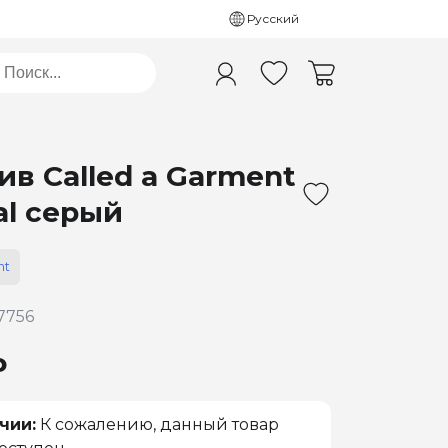
Русский
ив Called a Garment
al серый
nt
7756
₽
чии:
К сожалению, данный товар