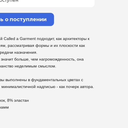
оступен
ь о поступлении
й Called a Garment подходит, как архитекторы к
ям, рассматривая формы и их плоскости как
редачи назначения.
 значит больше, чем нагроможденность, она
ранство неделимым смыслом.
вы выполнены в фундаментальных цветах с
 минималистичной надписью - как почерк автора.
пок, 8% эластан
грамм