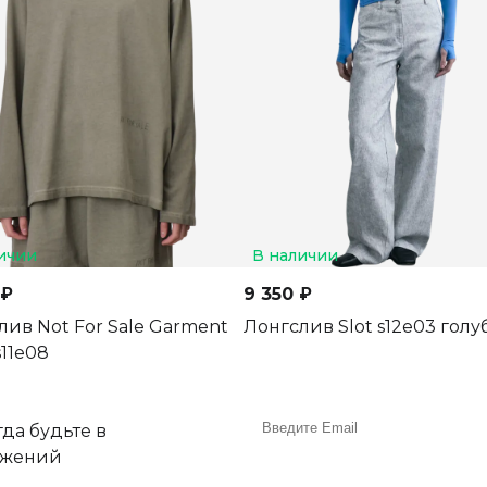
ичии
В наличии
 ₽
9 350 ₽
лив Not For Sale Garment
Лонгслив Slot s12e03 голу
11e08
да будьте в
ожений