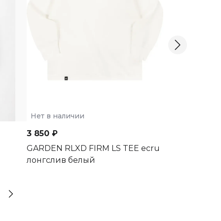
Нет в наличии
Нет в наличии
3 850 ₽
4 250 ₽
GARDEN RLXD FIRM LS TEE ecru
Лонгслив OF
лонгслив белый
FIRM LS TEE sh