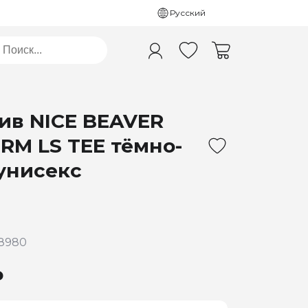
Русский
ив NICE BEAVER
IRM LS TEE тёмно-
унисекс
78980
₽