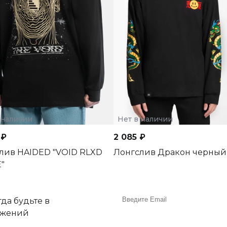
 наличии
Нет в наличии
 ₽
2 085 ₽
лив HAIDED "VOID RLXD
Лонгслив Дракон черный
"
да будьте в
ожений