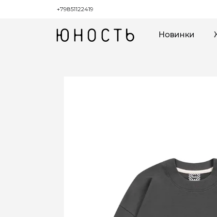
+79851122419
Новинки