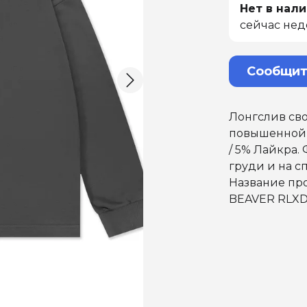
Нет в нали
сейчас нед
Сообщит
Лонгслив сво
повышенной п
/ 5% Лайкра.
груди и на с
Название пр
BEAVER RLXD 