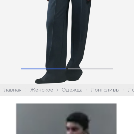
Главная
Женское
Одежда
Лонгсливы
Ло