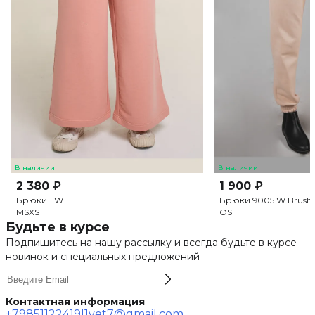
В наличии
В наличии
2 380 ₽
1 900 ₽
Брюки 1 W
Брюки 9005 W Brush
M
S
XS
OS
Будьте в курсе
Подпишитесь на нашу рассылку и всегда будьте в курсе
новинок и специальных предложений
Контактная информация
+79851122419
l1vet7@gmail.com