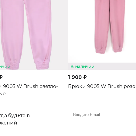
ичии
В наличии
₽
1 900 ₽
 9005 W Brush светло-
Брюки 9005 W Brush роз
ые
да будьте в
ожений