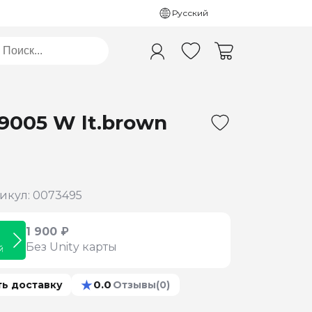
Русский
9005 W lt.brown
икул: 0073495
1 900 ₽
Без Unity карты
й
★
0.0
ть доставку
Отзывы
(0)