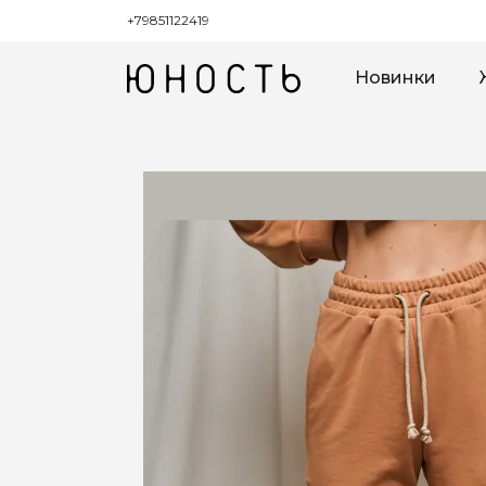
+79851122419
Новинки