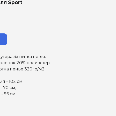
ля Sport
утера 3х нитка петля.
 хлопок 20% полиэстер
отна пенье 320гр/м2
я - 102 см,
- 70 см,
- 96 см.