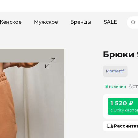
Женское
Мужское
Бренды
SALE
Брюки 
Moment*
Арт
В наличии
1 520 ₽
с Unity карто
Рассчита