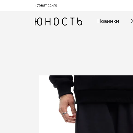
+79851122419
Новинки