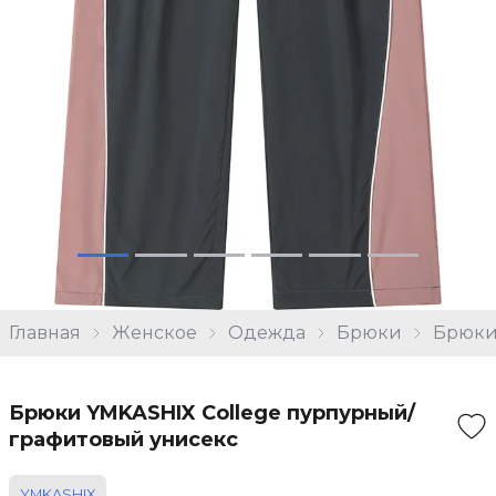
Главная
Женское
Одежда
Брюки
Брюки
Брюки YMKASHIX College пурпурный/
графитовый унисекс
YMKASHIX