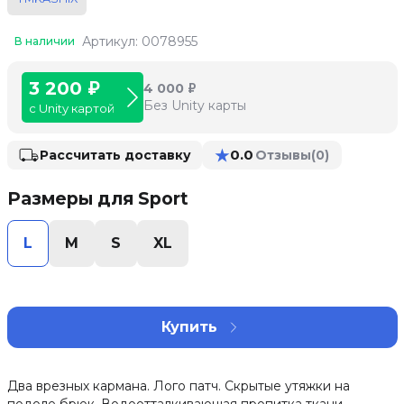
Артикул: 0078955
В наличии
3 200 ₽
4 000 ₽
Без Unity карты
с Unity картой
★
0.0
Рассчитать доставку
Отзывы
(0)
Размеры для Sport
L
M
S
XL
Купить
Два врезных кармана. Лого патч. Скрытые утяжки на