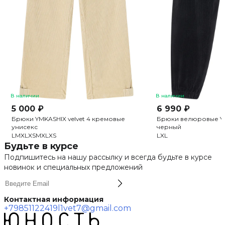
В наличии
В наличии
5 000 ₽
6 990 ₽
Брюки YMKASHIX velvet 4 кремовые
Брюки велюровые YMK
унисекс
черный
L
M
XL
XS
M
XL
XS
L
XL
Будьте в курсе
Подпишитесь на нашу рассылку и всегда будьте в курсе
новинок и специальных предложений
Контактная информация
+79851122419
l1vet7@gmail.com