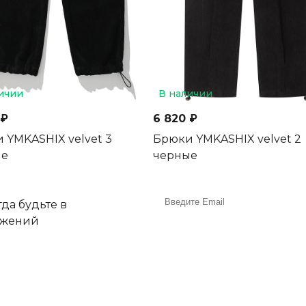
ичии
В наличии
 ₽
6 820 ₽
 YMKASHIX velvet 3
Брюки YMKASHIX velvet 2
ые
черные
да будьте в
ожений