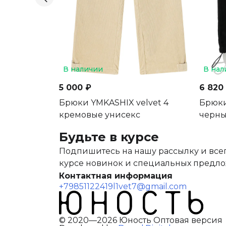
В наличии
В нал
5 000 ₽
6 820
Брюки YMKASHIX velvet 4
Брюки
кремовые унисекс
черн
Будьте в курсе
Подпишитесь на нашу рассылку и всег
курсе новинок и специальных предл
Контактная информация
+79851122419
l1vet7@gmail.com
© 2020—2026 Юность Оптовая версия