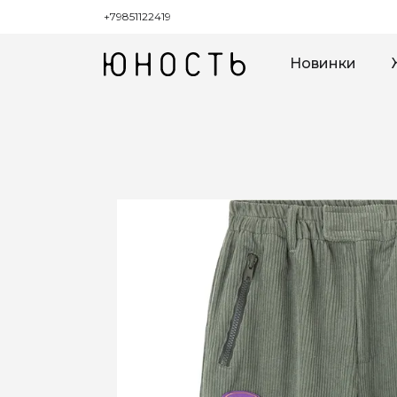
+79851122419
Новинки