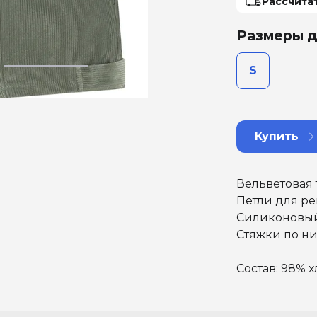
Рассчита
Размеры д
S
Купить
Вельветовая 
Петли для р
Силиконовый 
Стяжки по ни
Состав: 98% х