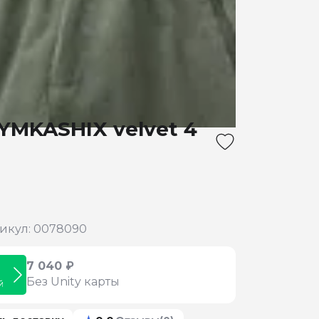
YMKASHIX velvet 4
икул: 0078090
7 040 ₽
Без Unity карты
й