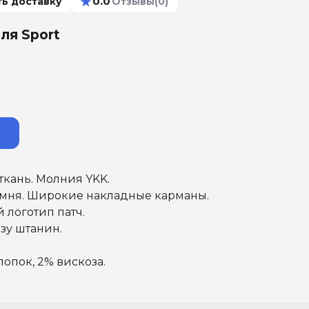
★
0.0
ть доставку
Отзывы
(0)
ля Sport
ткань. Молния YKK.
емня. Широкие накладные карманы.
логотип патч.
зу штанин.
лопок, 2% вискоза.