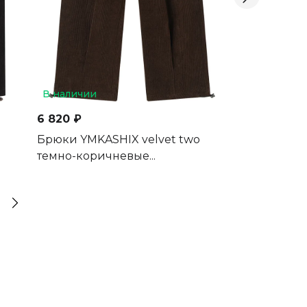
В наличии
В наличии
6 820 ₽
8 470 ₽
Брюки YMKASHIX velvet two
Брюки YMKASH
темно-коричневые...
бордовый/пес