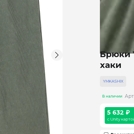
Брюки 
хаки
YMKASHIX
Арт
В наличии
5 632 ₽
с Unity карто