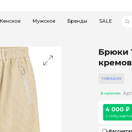
Женское
Мужское
Бренды
SALE
Брюки 
кремов
YMKASHIX
Арт
В наличии
4 000 ₽
с Unity карто
Рассчита