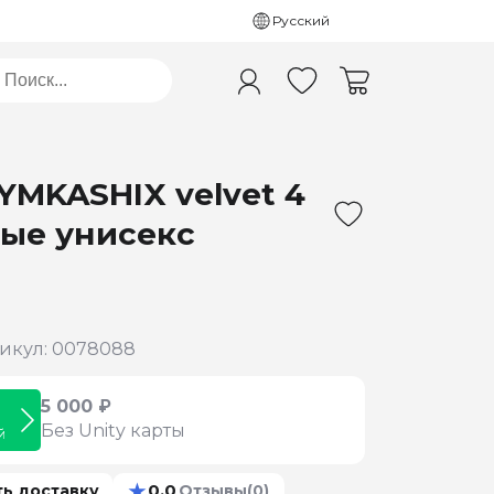
Русский
YMKASHIX velvet 4
ые унисекс
икул: 0078088
5 000 ₽
Без Unity карты
й
★
0.0
ть доставку
Отзывы
(0)