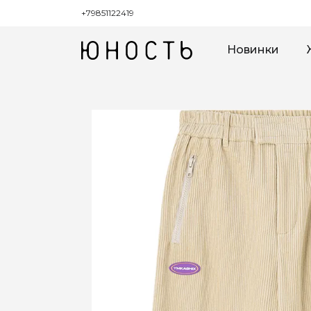
+79851122419
Новинки