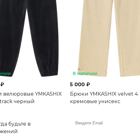
ичии
В наличии
 ₽
5 000 ₽
 велюровые YMKASHIX
Брюки YMKASHIX velvet 4
 track черный
кремовые унисекс
да будьте в
ожений