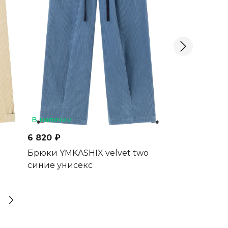
В наличии
В наличии
6 820 ₽
4 000 ₽
Брюки YMKASHIX velvet two
Брюки YMKAS
синие унисекс
зеленый/чер