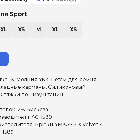
ля Sport
XL
XS
M
XL
XS
ткань. Молния YKK. Петли для ремня.
ладные карманы. Силиконовый
. Стяжки по низу штанин.
лопок, 2% Вискоза.
зводителя: ACH589.
изводителя: Брюки YMKASHIX velvet 4
H589.