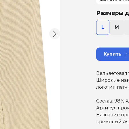
Размеры д
L
M
Купить
Вельветовая 
Широкие нак
логотип патч
Состав: 98% Х
Артикул прои
Название про
кремовый AC