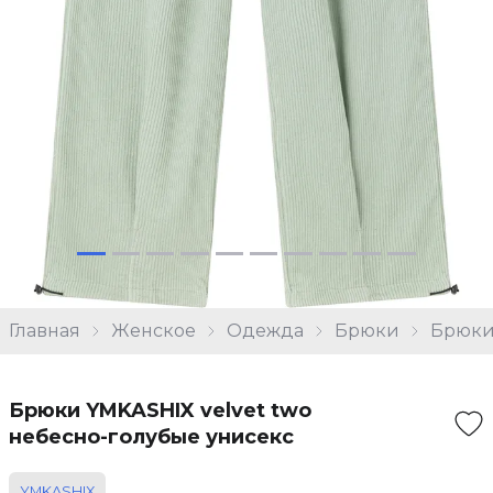
Главная
Женское
Одежда
Брюки
Брюки 
Брюки YMKASHIX velvet two
небесно-голубые унисекс
YMKASHIX