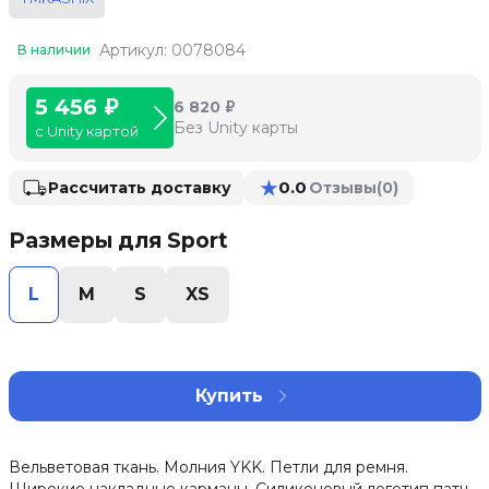
Артикул: 0078084
В наличии
5 456 ₽
6 820 ₽
Без Unity карты
с Unity картой
★
0.0
Рассчитать доставку
Отзывы
(0)
Размеры для Sport
L
M
S
XS
Купить
Вельветовая ткань. Молния YKK. Петли для ремня.