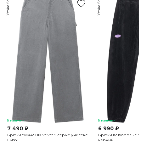
Ymka Shix
Ymka Shix
В наличии
В наличии
7 490 ₽
6 990 ₽
Брюки YMKASHIX velvet 9 серые унисекс
Брюки велюровые YMK
черный
L
M
S
XL