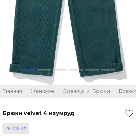
Главная
Женское
Одежда
Брюки
Брюки 
Брюки velvet 4 изумруд
YMKASHIX