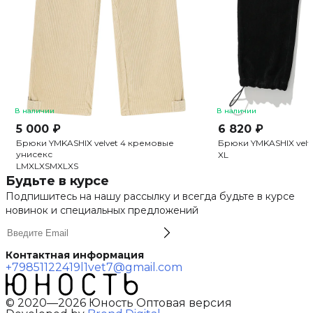
В наличии
В наличии
5 000 ₽
6 820 ₽
Брюки YMKASHIX velvet 4 кремовые
Брюки YMKASHIX velv
унисекс
XL
L
M
XL
XS
M
XL
XS
Будьте в курсе
Подпишитесь на нашу рассылку и всегда будьте в курсе
новинок и специальных предложений
Контактная информация
+79851122419
l1vet7@gmail.com
© 2020—2026 Юность Оптовая версия