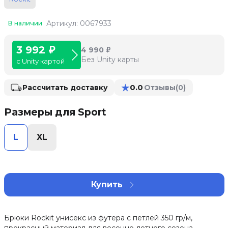
Артикул: 0067933
В наличии
3 992 ₽
4 990 ₽
Без Unity карты
с Unity картой
★
0.0
Рассчитать доставку
Отзывы
(0)
Размеры для Sport
L
XL
Купить
Брюки Rockit унисекс из футера с петлей 350 гр/м,