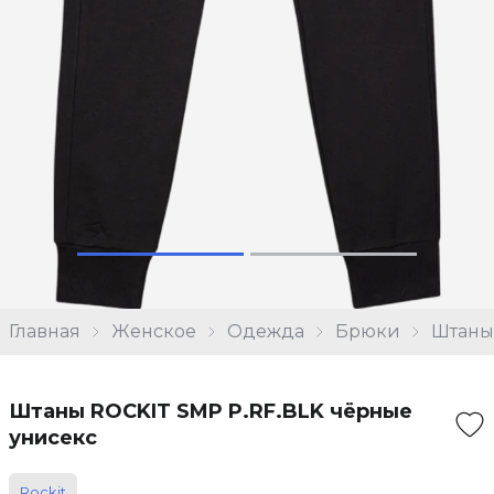
Главная
Женское
Одежда
Брюки
Штаны
Штаны ROCKIT SMP P.RF.BLK чёрные
унисекс
Rockit