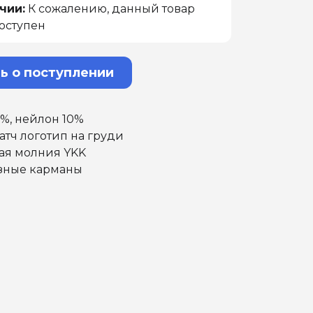
чии:
К сожалению, данный товар
оступен
ь о поступлении
%, нейлон 10%
тч логотип на груди
ая молния YKK
зные карманы