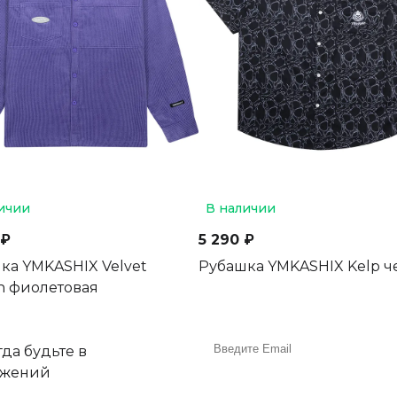
ичии
В наличии
 ₽
5 290 ₽
ка YMKASHIX Velvet
Рубашка YMKASHIX Kelp 
n фиолетовая
да будьте в
ожений