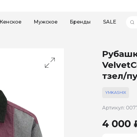
Женское
Мужское
Бренды
SALE
Рубашк
VelvetC
тзел/п
YMKASHIX
Артикул: 007
4 000 