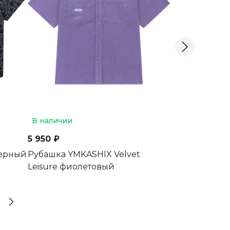
В наличии
В наличии
5 950 ₽
6 380 ₽
черный
Рубашка YMKASHIX Velvet
Рубашка YMKA
Leisure фиолетовый
Button серая