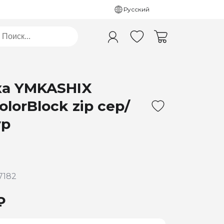
Русский
а YMKASHIX
olorBlock zip сер/
ур
7182
₽