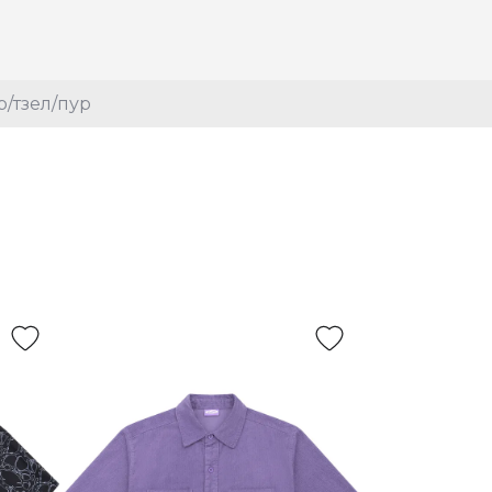
р/тзел/пур