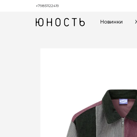
+79851122419
Новинки