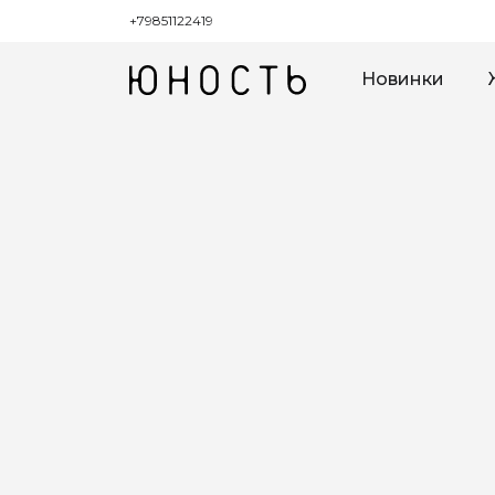
+79851122419
Новинки