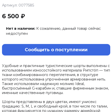
Артикул: 0077585
6 500 ₽
Нет в наличии:
К сожалению, данный товар сейчас
недоступен
Сообщить о поступлении
Удобные и практичные туристические шорты выполнены с
использованием износостойкого материала Рипсто́п — тип
ткани комбинированного переплетения, в структуре
которого использована упрочнённая армированная нить.
Также использовали надежную молнию Ideal,
быстросъёмный G-карабин и, ставшие фирменным знаком,
именные качественные пуговицы.
Шорты представлены в двух цветах, имеют унисекс
градацию: S, M, L и свободный крой, в том числе по талии,
которая фиксируется по нужному размеру армейской