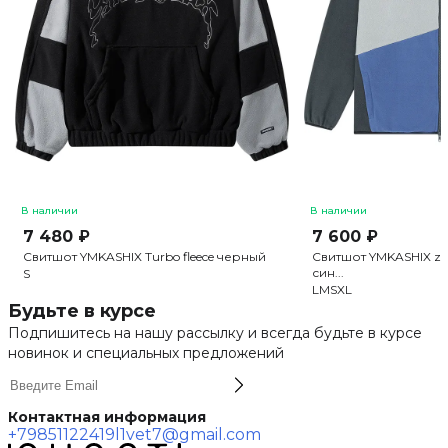
В наличии
В наличии
7 480 ₽
7 600 ₽
Свитшот YMKASHIX Turbo fleece черный
Свитшот YMKASHIX zip
син...
S
L
M
S
XL
Будьте в курсе
Подпишитесь на нашу рассылку и всегда будьте в курсе
новинок и специальных предложений
Контактная информация
+79851122419
l1vet7@gmail.com