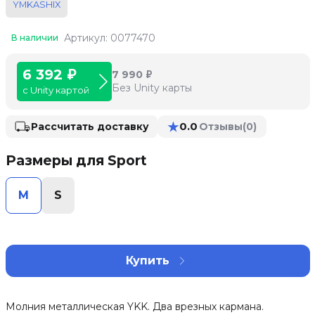
YMKASHIX
Артикул: 0077470
В наличии
6 392 ₽
7 990 ₽
Без Unity карты
с Unity картой
★
0.0
Рассчитать доставку
Отзывы
(0)
Размеры для Sport
M
S
Купить
Молния металлическая YKK. Два врезных кармана.