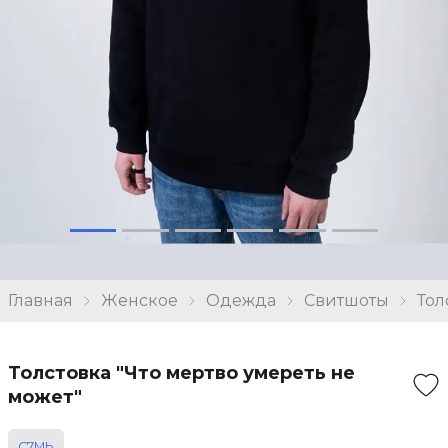
Главная
Женское
Одежда
Свитшоты
Тол
Толстовка "Что мертво умереть не
может"
С7МЬ