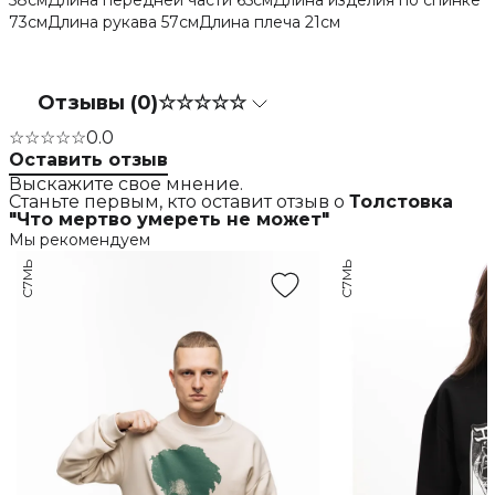
58смДлина передней части 65смДлина изделия по спинке
73смДлина рукава 57смДлина плеча 21см
Отзывы (0)
☆☆☆☆☆
☆☆☆☆☆
0.0
Оставить отзыв
Выскажите свое мнение.
Станьте первым, кто оставит отзыв о
Толстовка
"Что мертво умереть не может"
Мы рекомендуем
С7МЬ
С7МЬ