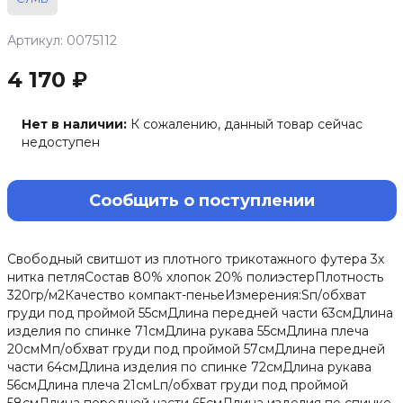
Артикул: 0075112
4 170 ₽
Нет в наличии:
К сожалению, данный товар сейчас
недоступен
Сообщить о поступлении
Свободный свитшот из плотного трикотажного футера 3х
нитка петляСостав 80% хлопок 20% полиэстерПлотность
320гр/м2Качество компакт-пеньеИзмерения:Sп/обхват
груди под проймой 55смДлина передней части 63смДлина
изделия по спинке 71смДлина рукава 55смДлина плеча
20смМп/обхват груди под проймой 57смДлина передней
части 64смДлина изделия по спинке 72смДлина рукава
56смДлина плеча 21смLп/обхват груди под проймой