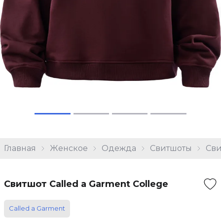
Главная
Женское
Одежда
Свитшоты
Сви
Свитшот Called a Garment College
Called a Garment