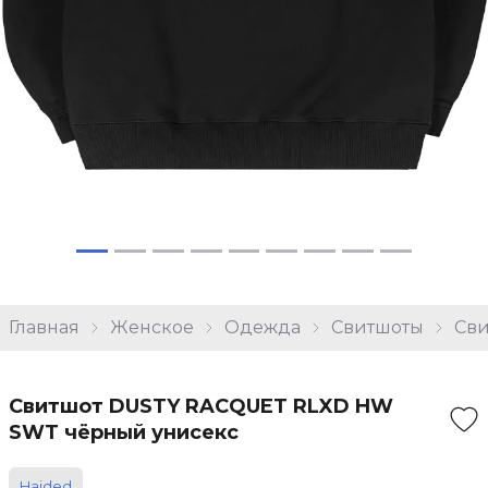
Главная
Женское
Одежда
Свитшоты
Сви
Свитшот DUSTY RACQUET RLXD HW
SWT чёрный унисекс
Haided