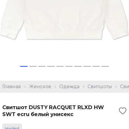
Главная
Женское
Одежда
Свитшоты
Сви
Свитшот DUSTY RACQUET RLXD HW
SWT ecru белый унисекс
Haided