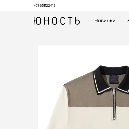
+79851122419
Новинки