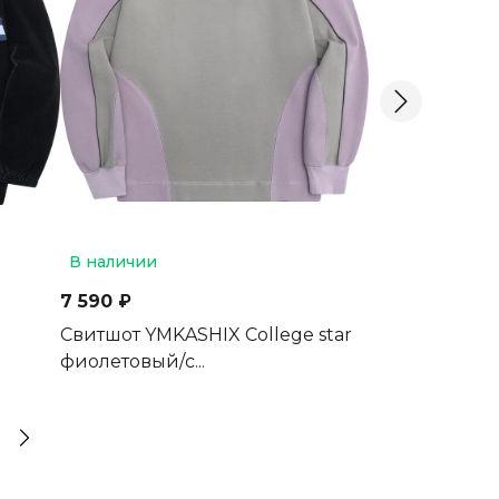
В наличии
В наличии
7 590 ₽
7 600 ₽
Свитшот YMKASHIX College star
Свитшот YMKA
фиолетовый/с...
изумрудный/л.