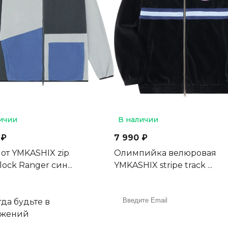
ичии
В наличии
 ₽
7 990 ₽
от YMKASHIX zip
Олимпийка велюровая
lock Ranger син...
YMKASHIX stripe track ...
да будьте в
ожений