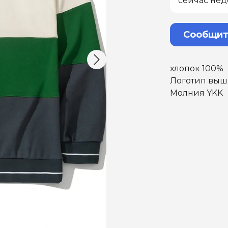
сейчас нед
Сообщит
хлопок 100%
Логотип выш
Молния YKK