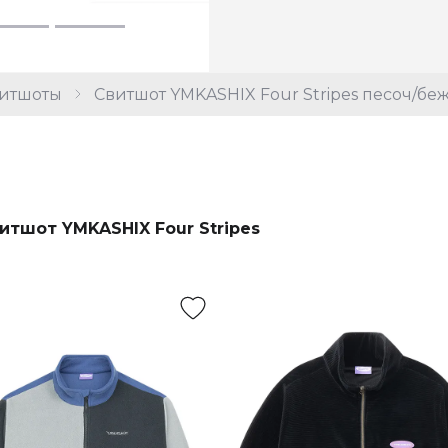
итшоты
Свитшот YMKASHIX Four Stripes песоч/беж
итшот YMKASHIX Four Stripes