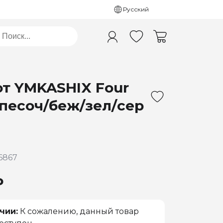
Русский
т YMKASHIX Four
 песоч/беж/зел/сер
6867
₽
чии:
К сожалению, данный товар