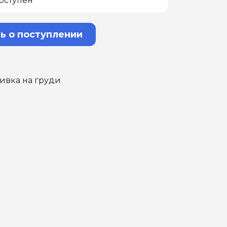
оступен
ь о поступлении
ивка на груди