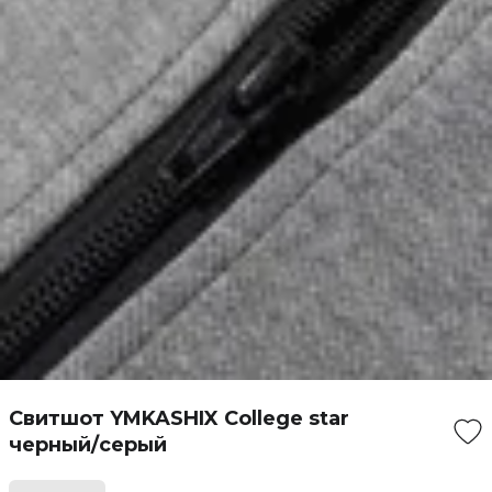
Свитшот YMKASHIX College star
черный/серый