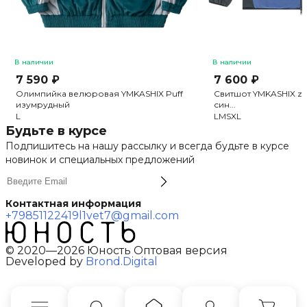
В наличии
В наличии
7 590 ₽
7 600 ₽
Олимпийка велюровая YMKASHIX Puff
Свитшот YMKASHIX zip
изумрудный
син...
L
L
M
S
XL
Будьте в курсе
Подпишитесь на нашу рассылку и всегда будьте в курсе
новинок и специальных предложений
Контактная информация
+79851122419
l1vet7@gmail.com
© 2020—2026 Юность Оптовая версия
Developed by
Brond.Digital