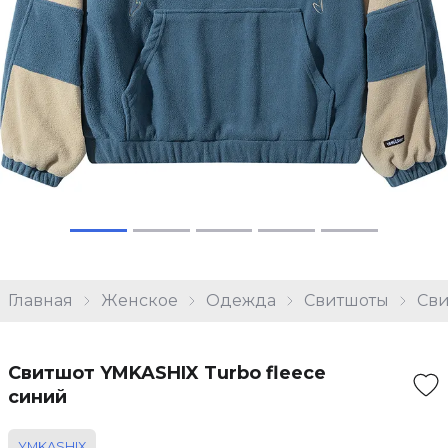
Главная
Женское
Одежда
Свитшоты
Сви
Свитшот YMKASHIX Turbo fleece
синий
YMKASHIX