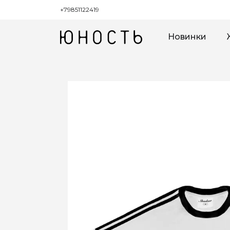
+79851122419
Новинки