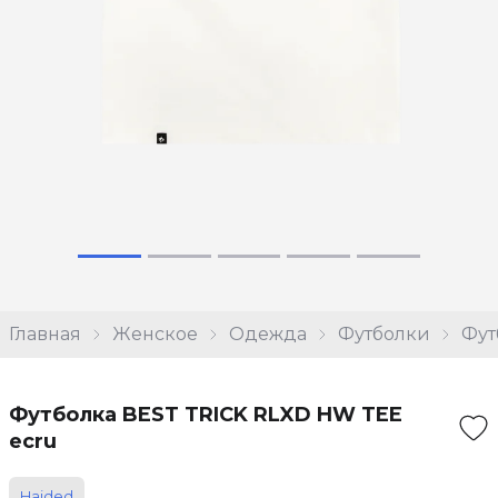
Главная
Женское
Одежда
Футболки
Фут
Футболка BEST TRICK RLXD HW TEE
ecru
Haided