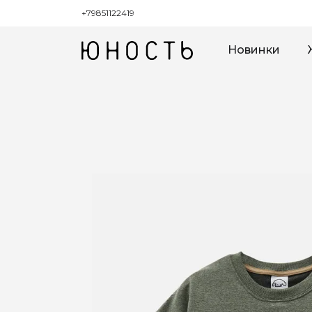
+79851122419
Новинки