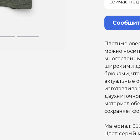
сейчас нед
Сообщит
Плотные овер
можно носить
многослойных
широкими дж
брюками, чт
актуальные о
изготавливаю
двухниточног
материал обе
сохраняет фо
Материал: 95
Цвет: серый 