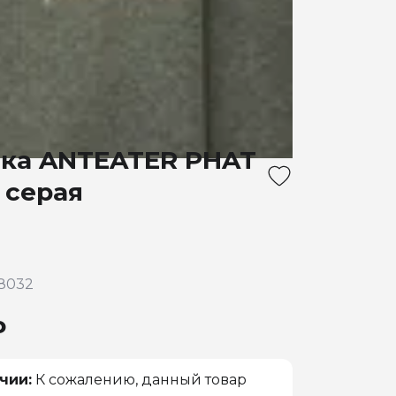
ка ANTEATER PHAT
 серая
8032
₽
чии:
К сожалению, данный товар