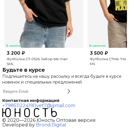
В наличии
В наличии
3 200 ₽
3 500 ₽
Футболка C7-0526 Забор blk man
Футболка С7МЬ "Не у
S
M
L
M
S
Будьте в курсе
Подпишитесь на нашу рассылку и всегда будьте в курсе
новинок и специальных предложений
Контактная информация
+79851122419
l1vet7@gmail.com
© 2020—2026 Юность Оптовая версия
Developed by
Brond.Digital