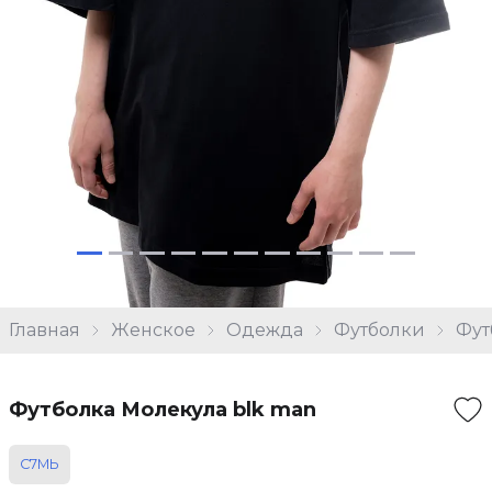
Главная
Женское
Одежда
Футболки
Фут
Футболка Молекула blk man
С7МЬ